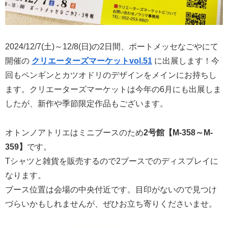
2024/12/7(土)～12/8(日)の2日間、ポートメッセなごやにて
開催の
クリエーターズマーケットvol.51
に出展します！今
回もペンギンとカツオドリのデザインをメインにお持ちし
ます。クリエーターズマーケットは今年の6月にも出展しま
したが、新作や季節限定作品もございます。
オトンノアトリエはミニブースのため
2号館【M-358～M-
359】
です。
Tシャツと雑貨を販売するので2ブースでのディスプレイに
なります。
ブース位置は会場の中央付近です。目印がないので見つけ
づらいかもしれませんが、ぜひお立ち寄りくださいませ。